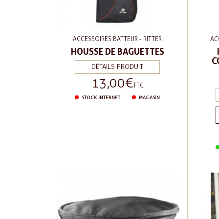
ACCESSOIRES BATTEUR - RITTER
AC
HOUSSE DE BAGUETTES
C
DÉTAILS PRODUIT
13,00 €
Prix
TTC
STOCK INTERNET
MAGASIN