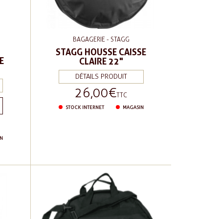
BAGAGERIE - STAGG
STAGG HOUSSE CAISSE
E
CLAIRE 22"
DÉTAILS PRODUIT
26,00 €
Prix
TTC
STOCK INTERNET
MAGASIN
N