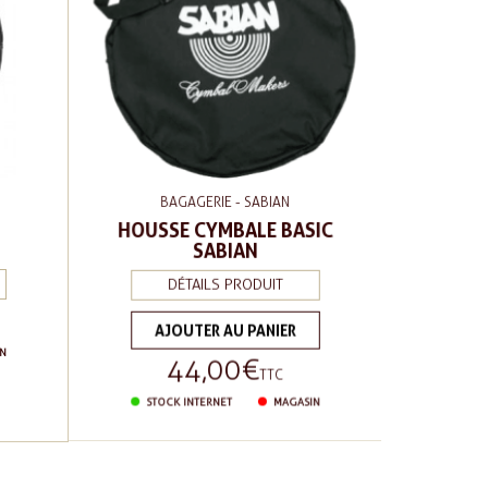
BAGAGERIE - SABIAN
HOUSSE CYMBALE BASIC
SABIAN
DÉTAILS PRODUIT
AJOUTER AU PANIER
N
44,00 €
Prix
TTC
STOCK INTERNET
MAGASIN