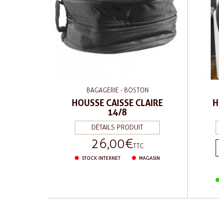
BAGAGERIE - BOSTON
HOUSSE CAISSE CLAIRE
H
14/8
DÉTAILS PRODUIT
26,00 €
Prix
TTC
STOCK INTERNET
MAGASIN