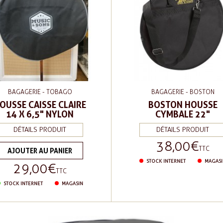
BAGAGERIE - TOBAGO
BAGAGERIE - BOSTON
OUSSE CAISSE CLAIRE
BOSTON HOUSSE
14 X 6,5" NYLON
CYMBALE 22"
DÉTAILS PRODUIT
DÉTAILS PRODUIT
38,00 €
Prix
TTC
AJOUTER AU PANIER
STOCK INTERNET
MAGASI
29,00 €
Prix
TTC
STOCK INTERNET
MAGASIN