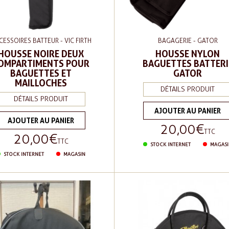
CESSOIRES BATTEUR - VIC FIRTH
BAGAGERIE - GATOR
HOUSSE NOIRE DEUX
HOUSSE NYLON
OMPARTIMENTS POUR
BAGUETTES BATTERI
BAGUETTES ET
GATOR
MAILLOCHES
DÉTAILS PRODUIT
DÉTAILS PRODUIT
AJOUTER AU PANIER
AJOUTER AU PANIER
20,00 €
Prix
TTC
20,00 €
Prix
TTC
STOCK INTERNET
MAGASI
STOCK INTERNET
MAGASIN