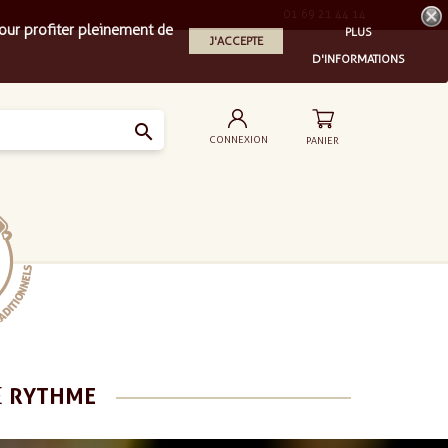
01 69 21 44 14
our profiter pleinement de
PLUS
J'ACCEPTE
D'INFORMATIONS

CONNEXION
PANIER
E
RYTHME