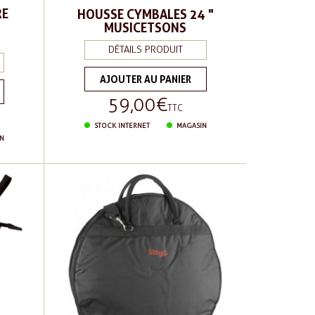
RE
HOUSSE CYMBALES 24 "
MUSICETSONS
DÉTAILS PRODUIT
AJOUTER AU PANIER
59,00 €
Prix
TTC
STOCK INTERNET
MAGASIN
N