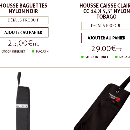
HOUSSE BAGUETTES
HOUSSE CAISSE CLAI
NYLON NOIR
CC 14 X 5,5" NYLON
TOBAGO
DÉTAILS PRODUIT
DÉTAILS PRODUIT
AJOUTER AU PANIER
AJOUTER AU PANIER
25,00 €
Prix
TTC
29,00 €
Prix
TTC
STOCK INTERNET
MAGASIN
STOCK INTERNET
MAGASI