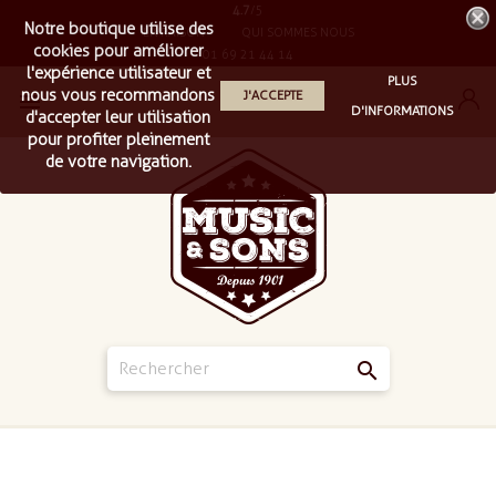
4.7
/5
Notre boutique utilise des
LIVRAISON
QUI SOMMES NOUS
cookies pour améliorer
01 69 21 44 14
l'expérience utilisateur et
PLUS
nous vous recommandons
J'ACCEPTE

D'INFORMATIONS
d'accepter leur utilisation
pour profiter pleinement
de votre navigation.
