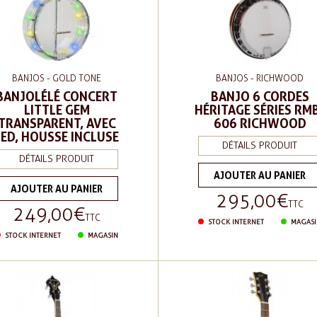
BANJOS - GOLD TONE
BANJOS - RICHWOOD
BANJOLÉLÉ CONCERT
BANJO 6 CORDES
LITTLE GEM
HÉRITAGE SÉRIES RM
TRANSPARENT, AVEC
606 RICHWOOD
LED, HOUSSE INCLUSE
DÉTAILS PRODUIT
DÉTAILS PRODUIT
AJOUTER AU PANIER
AJOUTER AU PANIER
295,00 €
Prix
TTC
249,00 €
Prix
TTC
STOCK INTERNET
MAGASI
STOCK INTERNET
MAGASIN