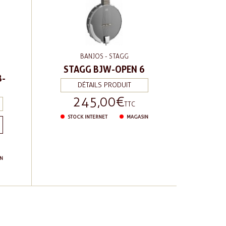
BANJOS - STAGG
STAGG BJW-OPEN 6
B-
DÉTAILS PRODUIT
245,00 €
Prix
TTC
STOCK INTERNET
MAGASIN
N