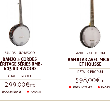
BANJOS - RICHWOOD
BANJOS - GOLD TONE
BANJO 5 CORDES
BANJITAR AVEC MIC
ÉRITAGE SÉRIES RMB-
ET HOUSSE
605 RICHWOOD
DÉTAILS PRODUIT
DÉTAILS PRODUIT
598,00 €
Prix
TTC
299,00 €
Prix
TTC
STOCK INTERNET
MAGAS
STOCK INTERNET
MAGASIN