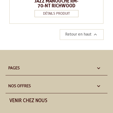
JAZZ MANOUCHE RM-
70-NT RICHWOOD
DÉTAILS PRODUIT

Retour en haut

PAGES

NOS OFFRES
VENIR CHEZ NOUS