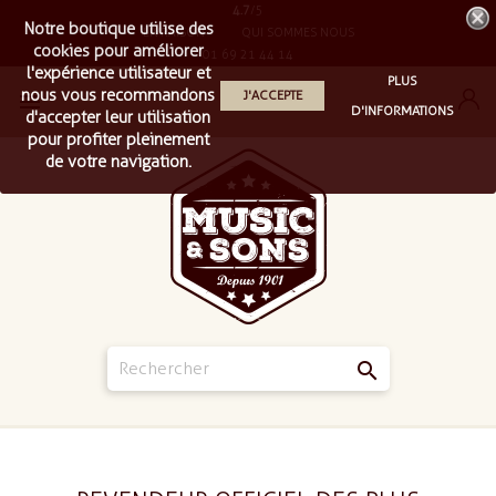
4.7
/5
Notre boutique utilise des
LIVRAISON
QUI SOMMES NOUS
cookies pour améliorer
01 69 21 44 14
l'expérience utilisateur et
PLUS
nous vous recommandons
J'ACCEPTE

D'INFORMATIONS
d'accepter leur utilisation
pour profiter pleinement
de votre navigation.
