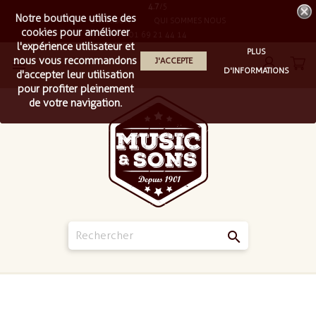
4.7
/5
Notre boutique utilise des
LIVRAISON
QUI SOMMES NOUS
cookies pour améliorer
01 69 21 44 14
l'expérience utilisateur et
PLUS
nous vous recommandons
J'ACCEPTE

D'INFORMATIONS
d'accepter leur utilisation
pour profiter pleinement
de votre navigation.
