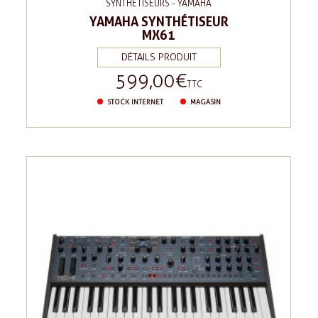
SYNTHÉTISEURS - YAMAHA
YAMAHA SYNTHÉTISEUR
MX61
DÉTAILS PRODUIT
599,00 €
Prix
TTC
STOCK INTERNET
MAGASIN