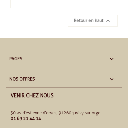

Retour en haut

PAGES

NOS OFFRES
VENIR CHEZ NOUS
50 av d'estienne d'orves, 91260 juvisy sur orge
01 69 21 44 14