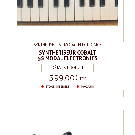
SYNTHÉTISEURS - MODAL ELECTRONICS
SYNTHETISEUR COBALT
5S MODAL ELECTRONICS
DÉTAILS PRODUIT
399,00 €
Prix
TTC
STOCK INTERNET
MAGASIN