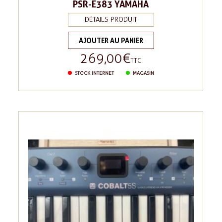
PSR-E383 YAMAHA
DÉTAILS PRODUIT
AJOUTER AU PANIER
269,00 €
Prix
TTC
STOCK INTERNET
MAGASIN