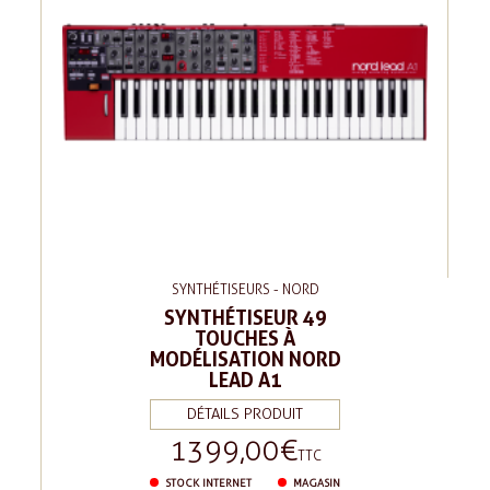
SYNTHÉTISEURS - NORD
SYNTHÉTISEUR 49
TOUCHES À
MODÉLISATION NORD
LEAD A1
DÉTAILS PRODUIT
1 399,00 €
Prix
TTC
STOCK INTERNET
MAGASIN