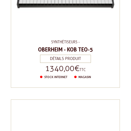
SYNTHÉTISEURS -
OBERHEIM - KOB TEO-5
DÉTAILS PRODUIT
1 340,00 €
Prix
TTC
STOCK INTERNET
MAGASIN