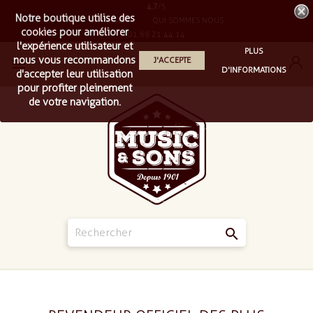
4.7
/5
Notre boutique utilise des
LIVRAISON
QUI SOMMES NOUS
cookies pour améliorer
01 69 21 44 14
l'expérience utilisateur et
PLUS
nous vous recommandons
J'ACCEPTE

D'INFORMATIONS
d'accepter leur utilisation
pour profiter pleinement
de votre navigation.
