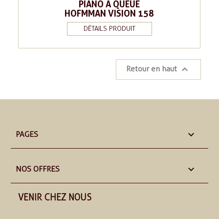
PIANO A QUEUE
HOFMMAN VISION 158
DÉTAILS PRODUIT

Retour en haut

PAGES

NOS OFFRES
VENIR CHEZ NOUS