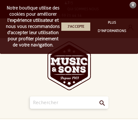
4.7
/5
Notre boutique utilise des
LIVRAISON
QUI SOMMES NOUS
cookies pour améliorer
01 69 21 44 14
l'expérience utilisateur et
PLUS
nous vous recommandons
J'ACCEPTE

D'INFORMATIONS
d'accepter leur utilisation
pour profiter pleinement
de votre navigation.
