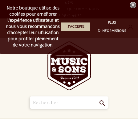
4.7
/5
Notre boutique utilise des
LIVRAISON
QUI SOMMES NOUS
cookies pour améliorer
01 69 21 44 14
l'expérience utilisateur et
PLUS
nous vous recommandons
J'ACCEPTE

D'INFORMATIONS
d'accepter leur utilisation
pour profiter pleinement
de votre navigation.
