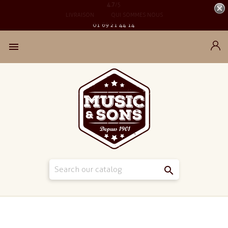
4.7
/5
LIVRAISON
QUI SOMMES NOUS
01 69 21 44 14

