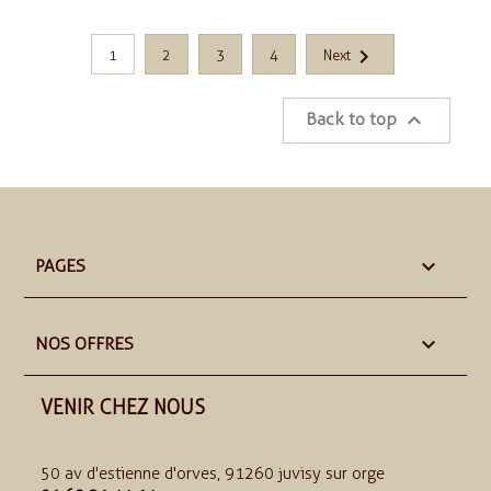

1
2
3
4
Next

Back to top

PAGES

NOS OFFRES
VENIR CHEZ NOUS
50 av d'estienne d'orves, 91260 juvisy sur orge