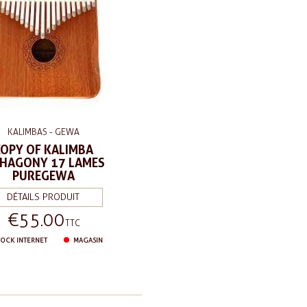
KALIMBAS - GEWA
COPY OF KALIMBA
HAGONY 17 LAMES
PUREGEWA
DÉTAILS PRODUIT
€55.00
Price
TTC
OCK INTERNET
MAGASIN