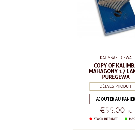
KALIMBAS - GEWA
COPY OF KALIMB
MAHAGONY 17 LA
PUREGEWA
DÉTAILS PRODUIT
AJOUTER AU PANIE
€55.00
Price
TTC
STOCK INTERNET
MAG