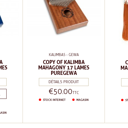
KALIMBAS - GEWA
A
COPY OF KALIMBA
MES
MAHAGONY 17 LAMES
MA
PUREGEWA
DÉTAILS PRODUIT
€50.00
Price
TTC
R
STOCK INTERNET
MAGASIN
ST
ASIN