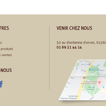
FRES
VENIR CHEZ NOUS
50 av d'estienne d'orves, 91260
ns
01 69 21 44 14
produits
s ventes
-NOUS
uTube
Facebook