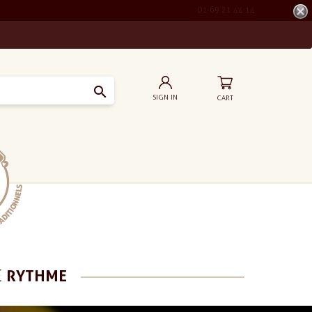
01 69 21 44 14

SIGN IN
CART
E
RYTHME