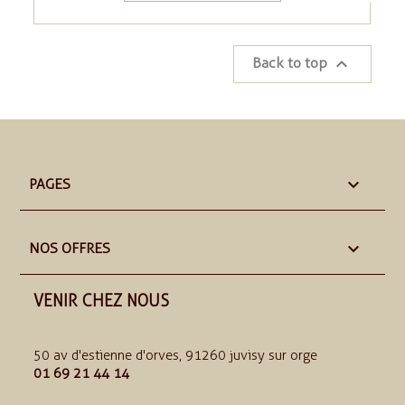

Back to top

PAGES

NOS OFFRES
VENIR CHEZ NOUS
50 av d'estienne d'orves, 91260 juvisy sur orge
01 69 21 44 14