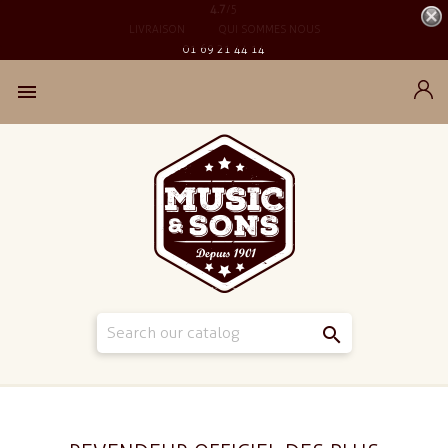
4.7
/5
LIVRAISON
QUI SOMMES NOUS
01 69 21 44 14

