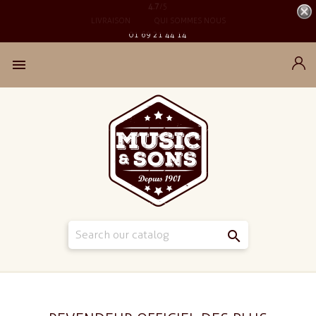
4.7
/5
LIVRAISON
QUI SOMMES NOUS
01 69 21 44 14

