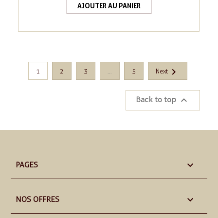
AJOUTER AU PANIER

1
2
3
…
5
Next

Back to top

PAGES

NOS OFFRES