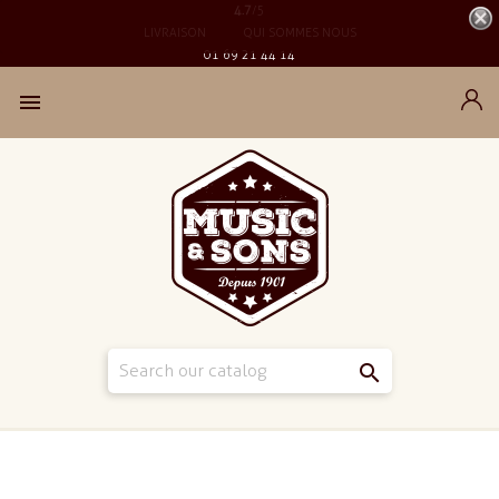
4.7
/5
LIVRAISON
QUI SOMMES NOUS
01 69 21 44 14

