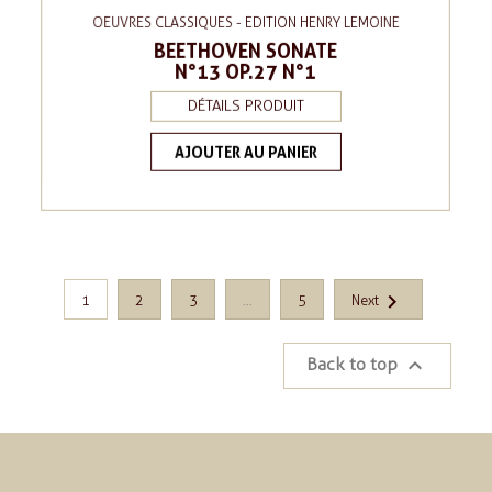
OEUVRES CLASSIQUES - EDITION HENRY LEMOINE
BEETHOVEN SONATE
N°13 OP.27 N°1
DÉTAILS PRODUIT
AJOUTER AU PANIER

1
2
3
…
5
Next

Back to top