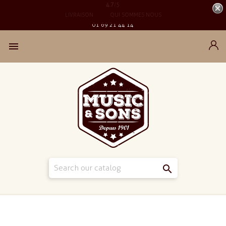
4.7
/5
LIVRAISON
QUI SOMMES NOUS
01 69 21 44 14

