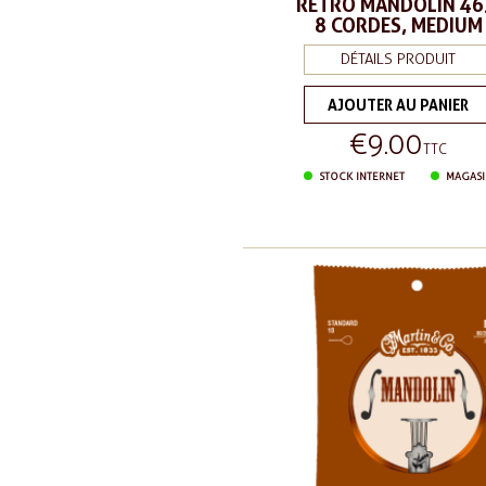
RETRO MANDOLIN 46
8 CORDES, MEDIUM
DÉTAILS PRODUIT
AJOUTER AU PANIER
€9.00
Price
TTC
STOCK INTERNET
MAGASI