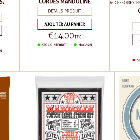
5,
CORDES MANDOLINE
ACCESSOIRES IN
DÉTAILS PRODUIT
AJOUTER AU PANIER
€14.00
Price
TTC
STOCK INTERNET
MAGASIN
N
ST