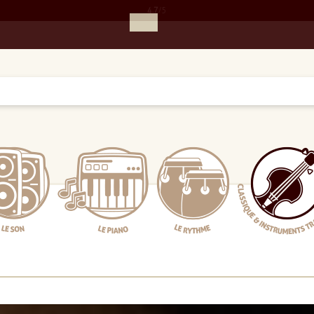
4.7
/5