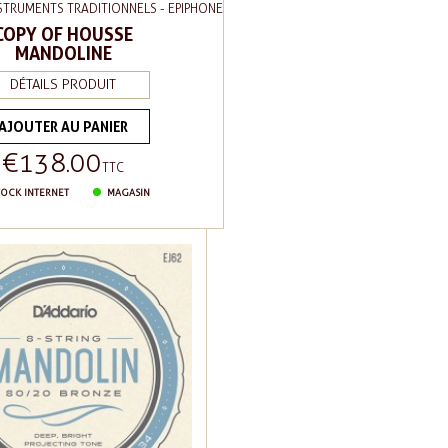
STRUMENTS TRADITIONNELS - EPIPHONE
COPY OF HOUSSE
MANDOLINE
DÉTAILS PRODUIT
AJOUTER AU PANIER
€138.00
Price
TTC
OCK INTERNET
MAGASIN