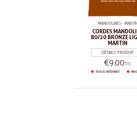
MANDOLINES - MARTI
CORDES MANDOLI
80/20 BRONZE LI
MARTIN
DÉTAILS PRODUIT
€9.00
Price
TTC
STOCK INTERNET
MAG