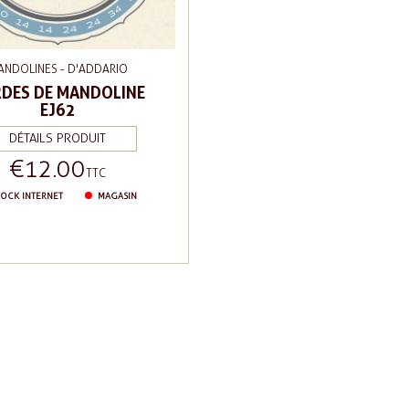
ANDOLINES - D'ADDARIO
DES DE MANDOLINE
EJ62
DÉTAILS PRODUIT
€12.00
Price
TTC
OCK INTERNET
MAGASIN