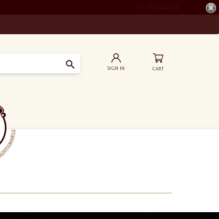
01 69 21 44 14

SIGN IN
CART