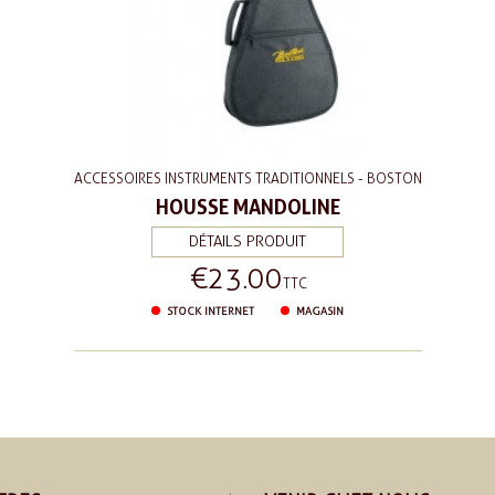
ACCESSOIRES INSTRUMENTS TRADITIONNELS - BOSTON
HOUSSE MANDOLINE
DÉTAILS PRODUIT
€23.00
Price
TTC
STOCK INTERNET
MAGASIN