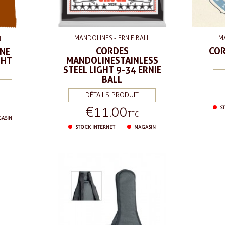
MANDOLINES - ERNIE BALL
M
N
CORDES
COR
NE
MANDOLINESTAINLESS
GHT
STEEL LIGHT 9-34 ERNIE
BALL
DÉTAILS PRODUIT
€11.00
ST
Price
TTC
ASIN
STOCK INTERNET
MAGASIN