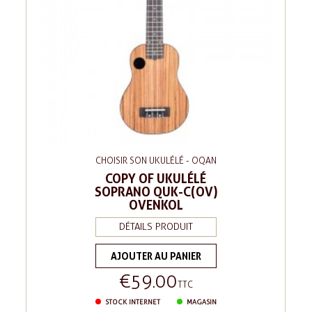
CHOISIR SON UKULÉLÉ - OQAN
COPY OF UKULÉLÉ
SOPRANO QUK-C(OV)
OVENKOL
DÉTAILS PRODUIT
AJOUTER AU PANIER
€59.00
Price
TTC
STOCK INTERNET
MAGASIN