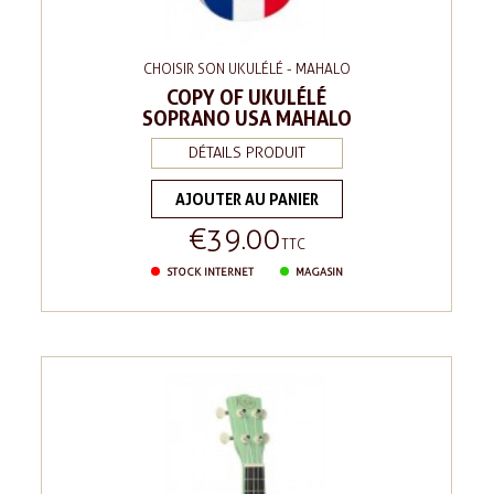
CHOISIR SON UKULÉLÉ - MAHALO
COPY OF UKULÉLÉ
SOPRANO USA MAHALO
DÉTAILS PRODUIT
AJOUTER AU PANIER
€39.00
Price
TTC
STOCK INTERNET
MAGASIN