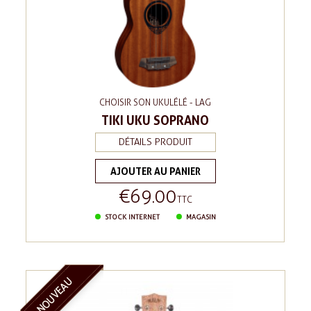
CHOISIR SON UKULÉLÉ - LAG
TIKI UKU SOPRANO
DÉTAILS PRODUIT
AJOUTER AU PANIER
€69.00
Price
TTC
STOCK INTERNET
MAGASIN
NOUVEAU