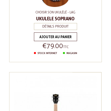
CHOISIR SON UKULÉLÉ - LAG
UKULELE SOPRANO
DÉTAILS PRODUIT
AJOUTER AU PANIER
€79.00
Price
TTC
STOCK INTERNET
MAGASIN