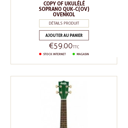
COPY OF UKULÉLÉ
SOPRANO QUK-C(OV)
OVENKOL
DÉTAILS PRODUIT
AJOUTER AU PANIER
€59.00
Price
TTC
STOCK INTERNET
MAGASIN