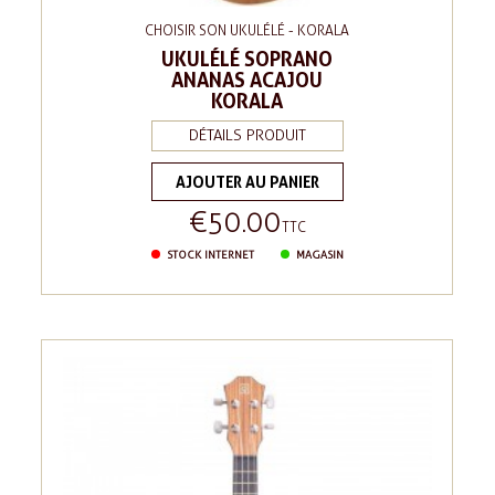
CHOISIR SON UKULÉLÉ - KORALA
UKULÉLÉ SOPRANO
ANANAS ACAJOU
KORALA
DÉTAILS PRODUIT
AJOUTER AU PANIER
€50.00
Price
TTC
STOCK INTERNET
MAGASIN