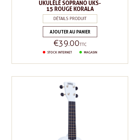
UKULÉLÉ SOPRANO UKS-
15 ROUGE KORALA
DÉTAILS PRODUIT
AJOUTER AU PANIER
€39.00
Price
TTC
STOCK INTERNET
MAGASIN