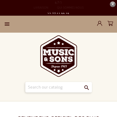
4.7
/5
LIVRAISON
QUI SOMMES NOUS
01 69 21 44 14

