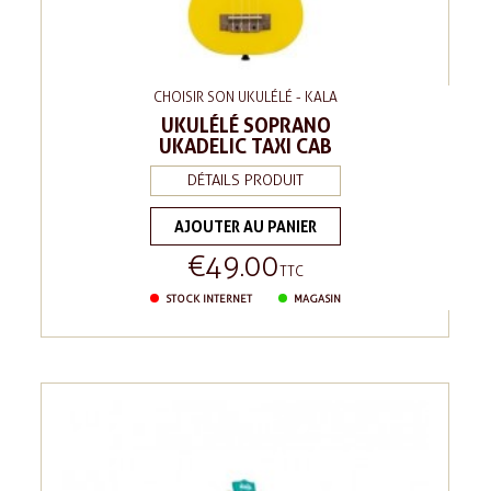
CHOISIR SON UKULÉLÉ - KALA
UKULÉLÉ SOPRANO
UKADELIC TAXI CAB
DÉTAILS PRODUIT
AJOUTER AU PANIER
€49.00
Price
TTC
STOCK INTERNET
MAGASIN