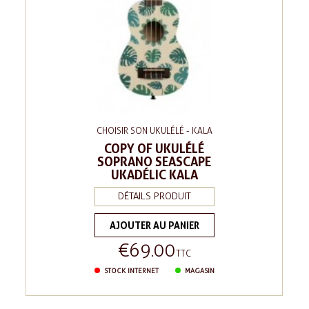
CHOISIR SON UKULÉLÉ - KALA
COPY OF UKULÉLÉ
SOPRANO SEASCAPE
UKADÉLIC KALA
DÉTAILS PRODUIT
AJOUTER AU PANIER
€69.00
Price
TTC
STOCK INTERNET
MAGASIN