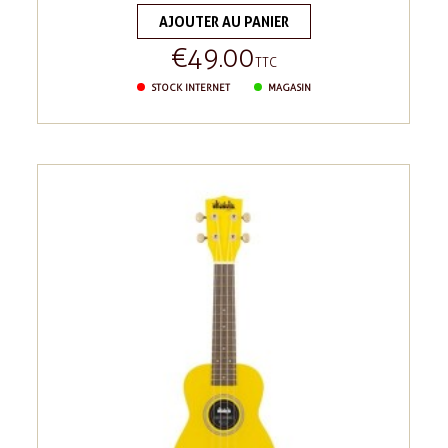
AJOUTER AU PANIER
€49.00
Price
TTC
STOCK INTERNET
MAGASIN