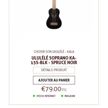
CHOISIR SON UKULÉLÉ - KALA
ULULÉLÉ SOPRANO KA-
15S-BLK - SPRUCE NOIR
DÉTAILS PRODUIT
AJOUTER AU PANIER
€79.00
Price
TTC
STOCK INTERNET
MAGASIN