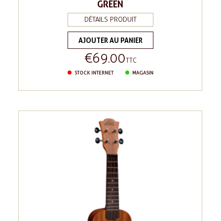
GREEN
DÉTAILS PRODUIT
AJOUTER AU PANIER
€69.00
Price
TTC
STOCK INTERNET
MAGASIN