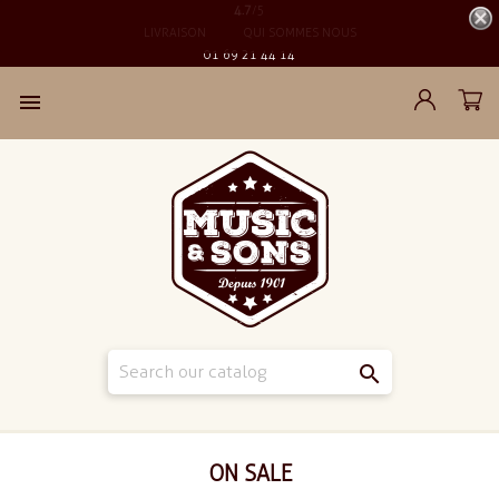
4.7
/5
LIVRAISON
QUI SOMMES NOUS
01 69 21 44 14


ON SALE