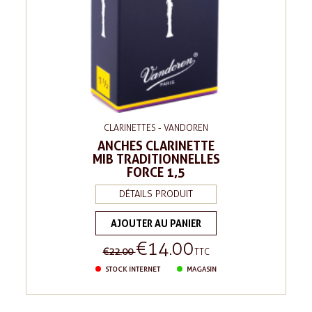
CLARINETTES - VANDOREN
ANCHES CLARINETTE
MIB TRADITIONNELLES
FORCE 1,5
DÉTAILS PRODUIT
AJOUTER AU PANIER
€14.00
Regular
Price
€22.00
TTC
price
STOCK INTERNET
MAGASIN