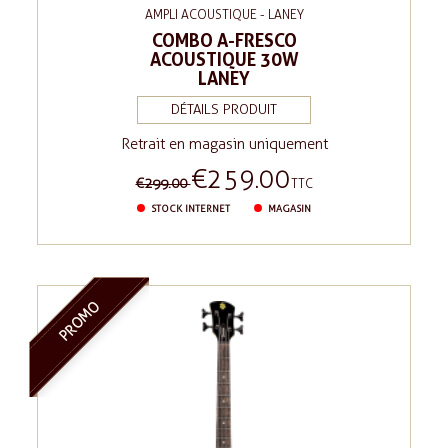
AMPLI ACOUSTIQUE - LANEY
COMBO A-FRESCO
ACOUSTIQUE 30W
LANEY
DÉTAILS PRODUIT
Retrait en magasin uniquement
€259.00
Regular
Price
€299.00
TTC
price
STOCK INTERNET
MAGASIN
PROMO