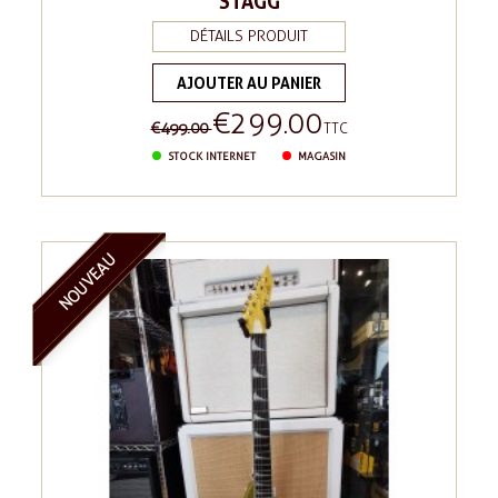
STAGG
DÉTAILS PRODUIT
AJOUTER AU PANIER
€299.00
Regular
Price
€499.00
TTC
price
STOCK INTERNET
MAGASIN
NOUVEAU