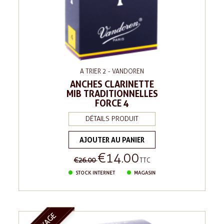
A TRIER 2 - VANDOREN
ANCHES CLARINETTE
MIB TRADITIONNELLES
FORCE 4
DÉTAILS PRODUIT
AJOUTER AU PANIER
€14.00
Regular
Price
€26.00
TTC
price
STOCK INTERNET
MAGASIN