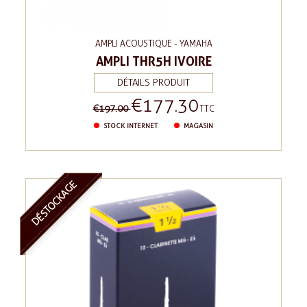
AMPLI ACOUSTIQUE - YAMAHA
AMPLI THR5H IVOIRE
DÉTAILS PRODUIT
€177.30
Regular
Price
€197.00
TTC
price
STOCK INTERNET
MAGASIN
DÉSTOCKAGE