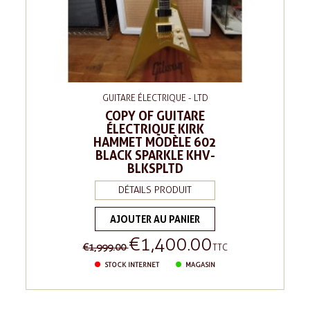
GUITARE ÉLECTRIQUE - LTD
COPY OF GUITARE
ÉLECTRIQUE KIRK
HAMMET MODÈLE 602
BLACK SPARKLE KHV-
BLKSPLTD
DÉTAILS PRODUIT
AJOUTER AU PANIER
€1,400.00
Regular
Price
€1,999.00
TTC
price
STOCK INTERNET
MAGASIN