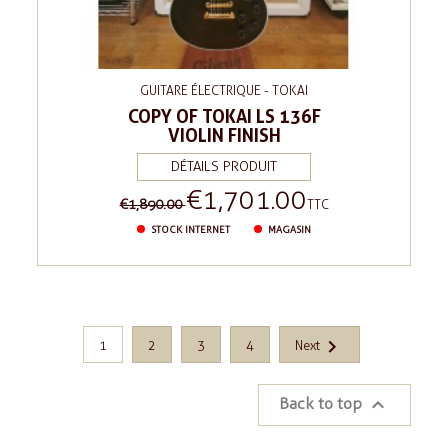
GUITARE ÉLECTRIQUE - TOKAI
COPY OF TOKAI LS 136F
VIOLIN FINISH
DÉTAILS PRODUIT
€1,701.00
Regular
Price
€1,890.00
TTC
price
STOCK INTERNET
MAGASIN

1
2
3
4
Next

Back to top