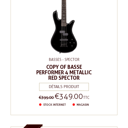
BASSES - SPECTOR
COPY OF BASSE
PERFORMER 4 METALLIC
RED SPECTOR
DÉTAILS PRODUIT
€349.00
Regular
Price
€399.00
TTC
price
STOCK INTERNET
MAGASIN