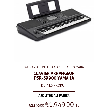
WORKSTATIONS ET ARRANGEURS - YAMAHA
CLAVIER ARRANGEUR
PSR-SX900 YAMAHA
DÉTAILS PRODUIT
AJOUTER AU PANIER
€1,949.00
Regular
Price
€2,190.00
TTC