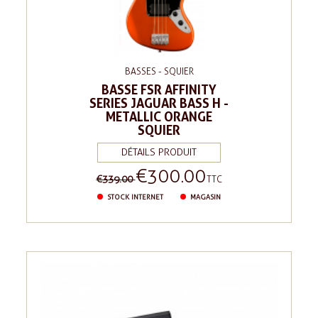
BASSES - SQUIER
BASSE FSR AFFINITY
SERIES JAGUAR BASS H -
METALLIC ORANGE
SQUIER
DÉTAILS PRODUIT
€300.00
Regular
Price
€339.00
TTC
price
STOCK INTERNET
MAGASIN