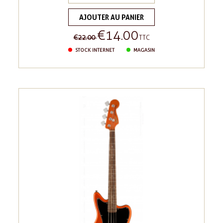
AJOUTER AU PANIER
€14.00
Regular
Price
€22.00
TTC
price
STOCK INTERNET
MAGASIN