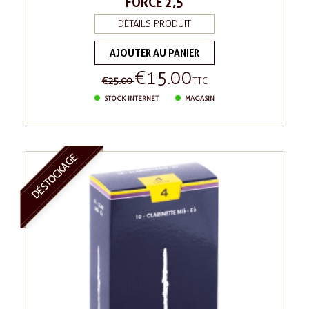
FORCE 2,5
DÉTAILS PRODUIT
AJOUTER AU PANIER
€15.00
Regular
Price
€25.00
TTC
price
STOCK INTERNET
MAGASIN
DÉSTOCKAGE