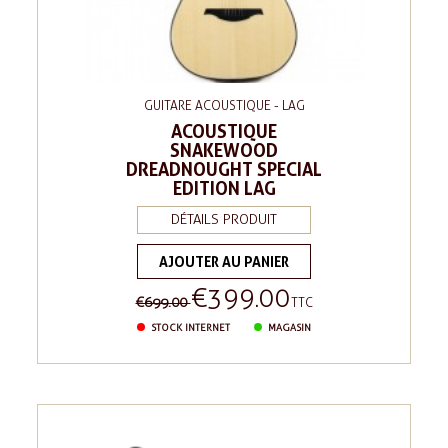
GUITARE ACOUSTIQUE - LAG
ACOUSTIQUE
SNAKEWOOD
DREADNOUGHT SPECIAL
EDITION LAG
DÉTAILS PRODUIT
AJOUTER AU PANIER
€399.00
Regular
Price
€699.00
TTC
price
STOCK INTERNET
MAGASIN