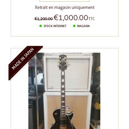
Retrait en magasin uniquement
€1,000.00
Regular
Price
€1,200.00
TTC
price
STOCK INTERNET
MAGASIN
MADE IN JAPAN