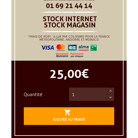
01 69 21 44 14
STOCK INTERNET
STOCK MAGASIN
*FRAIS DE PORT : 6.12€ PAR COLISSIMO POUR LA FRANCE
MÉTROPOLITAINE, ANDORRE ET MONACO
25,00 €
Quantité

AJOUTER AU PANIER