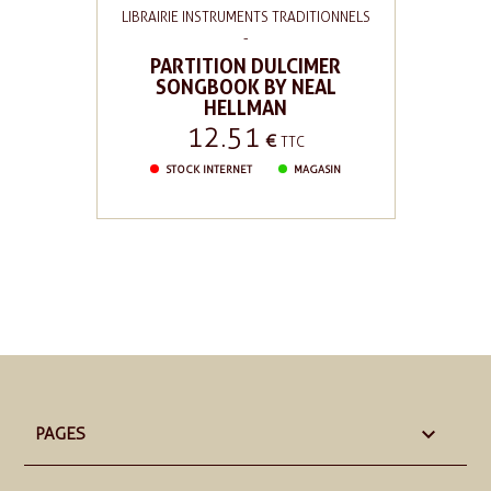
LIBRAIRIE INSTRUMENTS TRADITIONNELS
-
PARTITION DULCIMER
SONGBOOK BY NEAL
HELLMAN
12.51
Prix
€
TTC
STOCK INTERNET
MAGASIN

PAGES