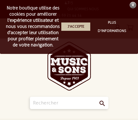
4.7
/5
Notre boutique utilise des
LIVRAISON
QUI SOMMES NOUS
cookies pour améliorer
01 69 21 44 14
l'expérience utilisateur et
PLUS
nous vous recommandons
J'ACCEPTE

D'INFORMATIONS
d'accepter leur utilisation
pour profiter pleinement
de votre navigation.
