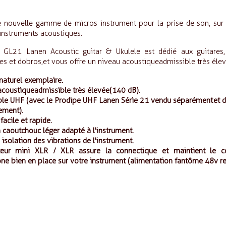
e nouvelle gamme de micros instrument pour la prise de son, sur 
instruments acoustiques.
 GL21 Lanen Acoustic guitar & Ukulele est dédié aux guitares, 
es et dobros,
et vous offre un niveau acoustique admissible très élev
naturel exemplaire.
acoustique admissible très élevée
(
140 dB).
le UHF (avec le Prodipe UHF Lanen Série 21 vendu séparément
et 
ement
).
acile et rapide.
caoutchouc léger adapté à l'instrument.
e isolation des vibrations de l'instrument.
teur mini XLR / XLR assure la connectique et maintient le 
e bien en place sur votre instrument (alimentation fantôme 48v re