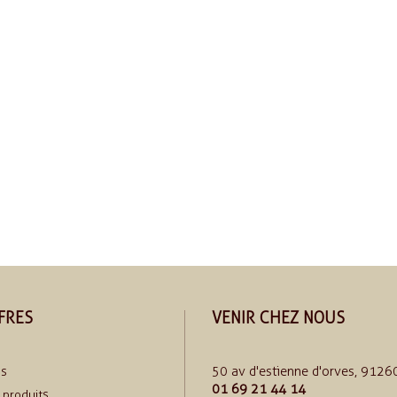
FRES
VENIR CHEZ NOUS
50 av d'estienne d'orves, 91260
ns
01 69 21 44 14
produits