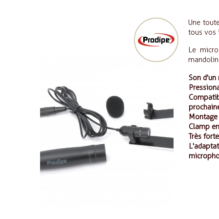
Une tout
tous vos 
Le micro
mandolin
Son d'un 
Pression 
Compatib
prochain
Montage f
Clamp en 
Très fort
L'adapta
microphon