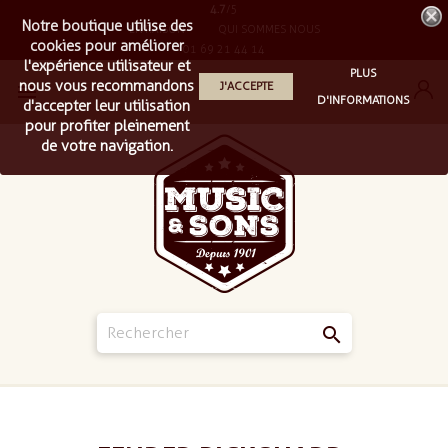
4.7
/5
Notre boutique utilise des
LIVRAISON
QUI SOMMES NOUS
cookies pour améliorer
01 69 21 44 14
l'expérience utilisateur et
PLUS
nous vous recommandons
J'ACCEPTE

D'INFORMATIONS
d'accepter leur utilisation
pour profiter pleinement
de votre navigation.
