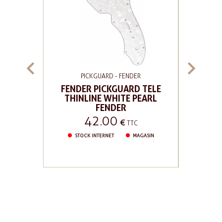


ER
PICKGUARD - FENDER
P
ASTER
FENDER PICKGUARD TELE
FENDER
TOISE
THINLINE WHITE PEARL
PG STR
FENDER
42.00
Prix
Pr
€
C
TTC
AGASIN
STOCK INTERNET
MAGASIN
STOC