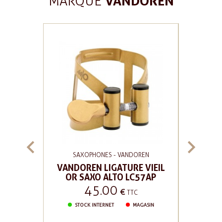
VANDOREN
MARQUE


OREN
SAXOPHONES - VANDOREN
SAX
NCHES
VANDOREN LIGATURE VIEIL
VA
 NO3,5
OR SAXO ALTO LC57AP
SAXO
45.00
Prix
€
TTC
C
STOCK INTERNET
MAGASIN
AGASIN
STOC