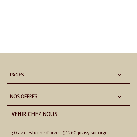

PAGES

NOS OFFRES
VENIR CHEZ NOUS
50 av d'estienne d'orves, 91260 juvisy sur orge