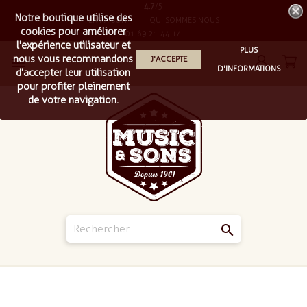
4.7
/5
Notre boutique utilise des
LIVRAISON
QUI SOMMES NOUS
cookies pour améliorer
01 69 21 44 14
l'expérience utilisateur et
PLUS
nous vous recommandons
J'ACCEPTE

D'INFORMATIONS
d'accepter leur utilisation
pour profiter pleinement
de votre navigation.
